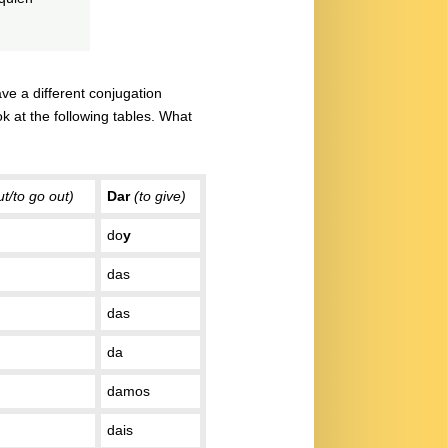
e a different conjugation
ok at the following tables. What
ut/to go out)
Dar
(to give)
do
y
das
das
da
damos
dais