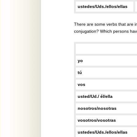
ustedes/Uds./ellos/ellas
There are some verbs that are i
conjugation? Which persons have
yo
tú
vos
usted/Ud./ él/ella
nosotros/nosotras
vosotros/vosotras
ustedes/Uds./ellos/ellas