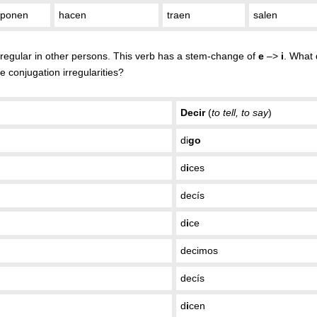
ponen
hacen
traen
salen
rregular in other persons. This verb has a stem-change of
e
–>
i
. What 
 conjugation irregularities?
Decir
(
to tell, to say
)
di
go
d
i
ces
decís
d
i
ce
decimos
decís
d
i
cen