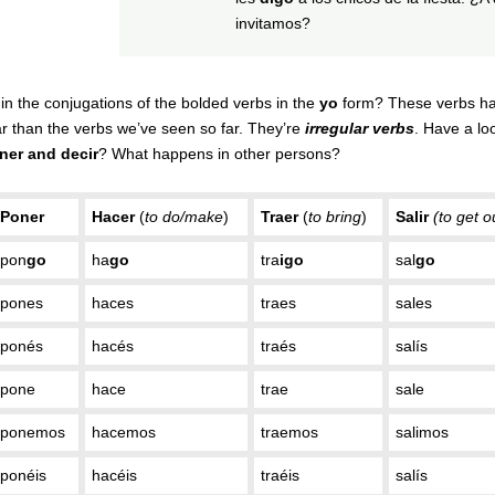
invitamos?
 in the conjugations of the bolded verbs in the
yo
form? These verbs hav
lar than the verbs we’ve seen so far. They’re
irregular verbs
. Have a lo
ner and decir
? What happens in other persons?
Poner
Hacer
(
to do/make
)
Traer
(
to bring
)
Salir
(to get o
pon
go
ha
go
tra
igo
sal
go
pones
haces
traes
sales
ponés
hacés
traés
salís
pone
hace
trae
sale
ponemos
hacemos
traemos
salimos
ponéis
hacéis
traéis
salís