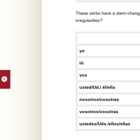
These verbs have a stem-chang
irregularities?
yo
tú
vos
usted/Ud./ él/ella
nosotros/nosotras
vosotros/vosotras
ustedes/Uds./ellos/ellas