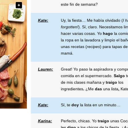
este fin de semana?
Kate:
Uy, la fiesta… Me había olvidado (
I 
forgotten!
). Sí, claro. Necesitamos li
hacer varias cosas. Yo
hago
la comi
la ropa en la lavadora y limpio el ba
unas recetas (
recipes
) para tapas de
mamá.
Lauren
:
Great!
Yo paso la aspiradora y compr
comida en el supermercado.
Salgo
de mis clases mañana
y
traigo
los
ingredientes
.
¿Me
das
una lista
,
Kat
Kate:
Sí, te
doy
la lista en un minuto…
Karina:
Perfecto, chicas. Yo
traigo
unas Coca
les
digo
a los chicos de la fiesta. ¿A