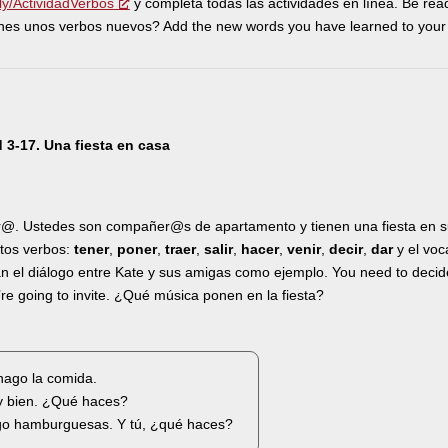
t.ly/ActividadVerbos
y completa todas las actividades en línea. Be read
enes unos verbos nuevos? Add the new words you have learned to your g
 3-17. Una fiesta en casa
. Ustedes son compañer@s de apartamento y tienen una fiesta en s
stos verbos:
tener
,
poner
,
traer
,
salir
,
hacer
,
venir
,
decir
,
dar
y el voc
n el diálogo entre Kate y sus amigas como ejemplo. You need to decide
re going to invite. ¿Qué música ponen en la fiesta?
hago la comida.
 bien. ¿Qué haces?
o hamburguesas. Y tú, ¿qué haces?