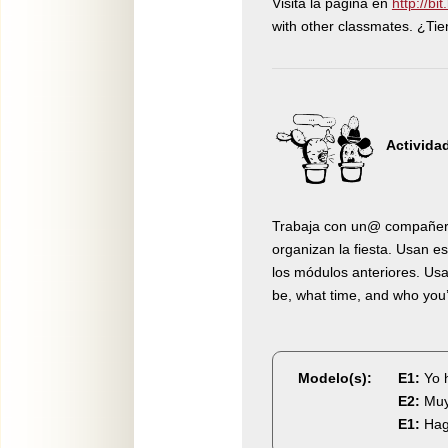
Visita la página en
http://bi
with other classmates. ¿Ti
Actividad
Trabaja con un@ compañer@
organizan la fiesta. Usan e
los módulos anteriores. Usa
be, what time, and who you’
Modelo(s):
E1:
Yo 
E2:
Muy
E1:
Hag