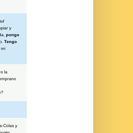
had
mpiar y
da,
pongo
ño.
Tengo
 mi
o la
temprano
e?
-Colas y
 quién