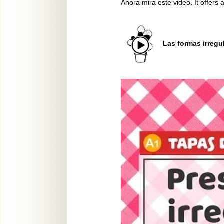
Ahora mira este video. It offers
Las formas irregul
Video
Player