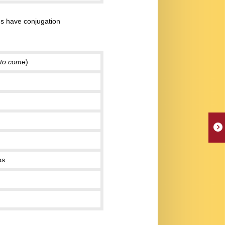
ns have conjugation
to come
)
os