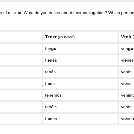
e of
e
–>
ie
. What do you notice about their conjugation? Which perso
Tener
(
to have
)
Venir
(
ten
go
ven
go
t
ie
nes
v
ie
nes
tenés
venís
t
ie
ne
v
ie
ne
tenemos
venim
tenéis
venís
t
ie
nen
v
ie
nen