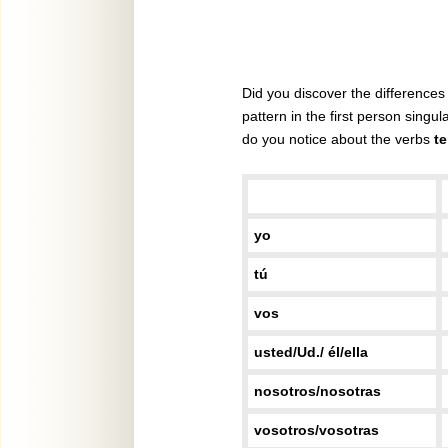
Did you discover the differences
pattern in the first person singu
do you notice about the verbs
te
yo
tú
vos
usted/Ud./ él/ella
nosotros/nosotras
vosotros/vosotras