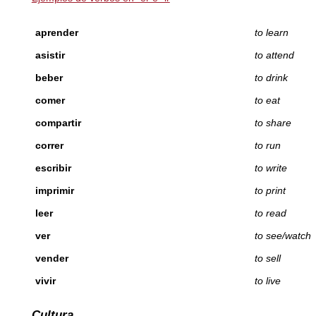
aprender
to learn
asistir
to attend
beber
to drink
comer
to eat
compartir
to share
correr
to run
escribir
to write
imprimir
to print
leer
to read
ver
to see/watch
vender
to sell
vivir
to live
Cultura