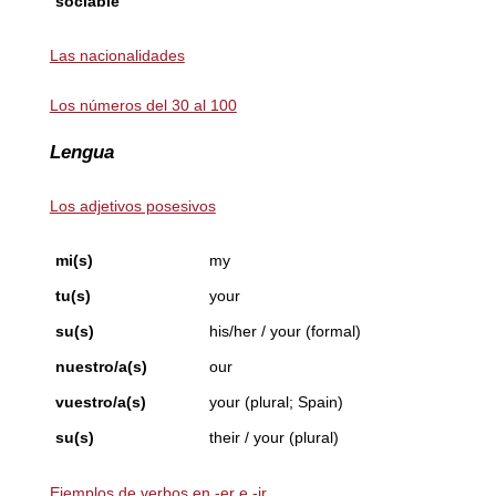
sociable
Las nacionalidades
Los números del 30 al 100
Lengua
Los adjetivos posesivos
mi(s)
my
tu(s)
your
su(s)
his/her / your (formal)
nuestro/a(s)
our
vuestro/a(s)
your (plural; Spain)
su(s)
their / your (plural)
Ejemplos de verbos en -er e -ir