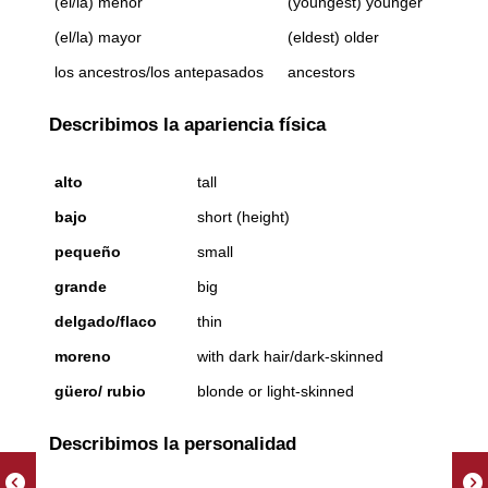
(el/la) menor
(youngest) younger
(el/la) mayor
(eldest) older
los ancestros/los antepasados
ancestors
Describimos la apariencia física
alto
tall
bajo
short (height)
pequeño
small
grande
big
delgado/flaco
thin
moreno
with dark hair/dark-skinned
güero/ rubio
blonde or light-skinned
Describimos la personalidad