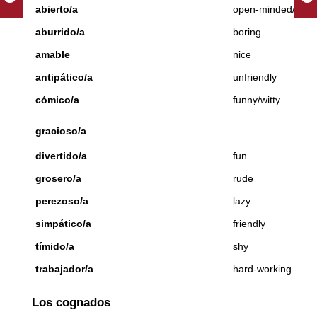
abierto/a
open-minded/ope
aburrido/a
boring
amable
nice
antipático/a
unfriendly
cómico/a
funny/witty
gracioso/a
divertido/a
fun
grosero/a
rude
perezoso/a
lazy
simpático/a
friendly
tímido/a
shy
trabajador/a
hard-working
Los cognados