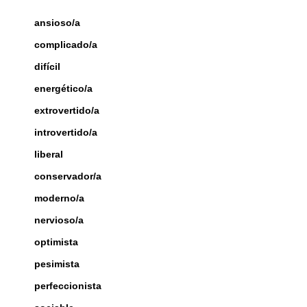
ansioso/a
complicado/a
difícil
energético/a
extrovertido/a
introvertido/a
liberal
conservador/a
moderno/a
nervioso/a
optimista
pesimista
perfeccionista