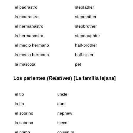
el padrastro
stepfather
la madrastra
stepmother
el hermanastro
stepbrother
la hermanastra
stepdaughter
el medio hermano
half-brother
la media hermana
half-sister
la mascota
pet
Los parientes (
Relatives
) [La familia lejana]
el tío
uncle
la tía
aunt
el sobrino
nephew
la sobrina
niece
el primo
cousin
m.