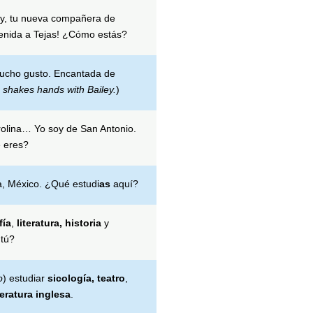
ey, tu nueva compañera de
enida a Tejas! ¿Cómo estás?
Mucho gusto. Encantada de
 shakes hands with Bailey.
)
olina… Yo soy de San Antonio.
e eres?
a, México. ¿Qué estudi
as
aquí?
fía
,
literatura, historia
y
 tú?
o
) estudiar
sicología, teatro
,
teratura inglesa
.