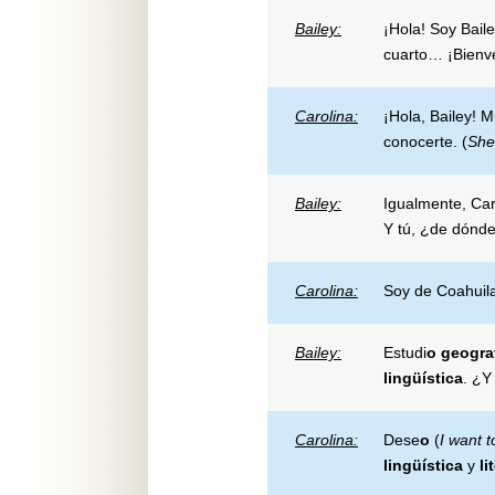
Bailey:
¡Hola! Soy Bail
cuarto… ¡Bienv
Carolina:
¡Hola, Bailey! 
conocerte. (
She
Bailey:
Igualmente, Car
Y tú, ¿de dónd
Carolina:
Soy de Coahuil
Bailey:
Estudi
o
geogra
lingüística
. ¿Y
Carolina:
Dese
o
(
I want t
lingüística
y
li