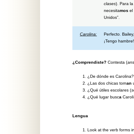
clases
). Para la
necesita
mos
el 
Unidos”.
Carolina:
Perfecto. Bailey
¡Tengo hambre!
¿Comprendiste?
Contesta (
an
¿De dónde es Carolina?
¿Las dos chicas tom
an
u
¿Qué útiles escolares (
s
¿Qué lugar busc
a
Carol
Lengua
Look at the verb forms i