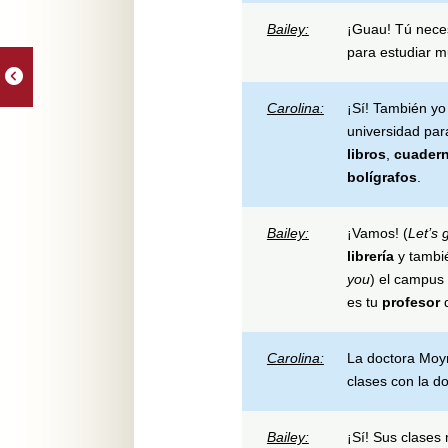
Bailey
:
¡Guau! Tú neces
para estudiar 
Carolina:
¡Sí! También yo
universidad par
libros
,
cuader
bolígrafos
.
Bailey:
¡Vamos! (
Let’s 
librería
y tambi
you
) el campus
es tu
profesor
Carolina:
La doctora Moy
clases con la d
Bailey:
¡Sí! Sus clases