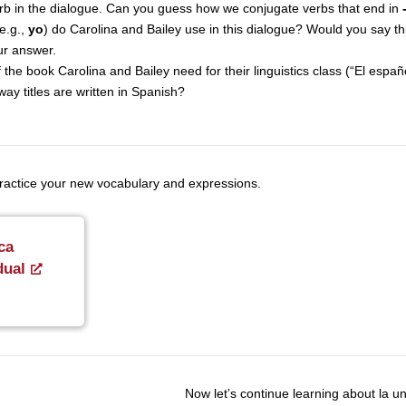
erb in the dialogue. Can you guess how we conjugate verbs that end in
e.g.,
yo
) do Carolina and Bailey use in this dialogue? Would you say thi
ur answer.
of the book Carolina and Bailey need for their linguistics class (“El esp
ay titles are written in Spanish?
 practice your new vocabulary and expressions.
ca
dual
Now let’s continue learning about la un