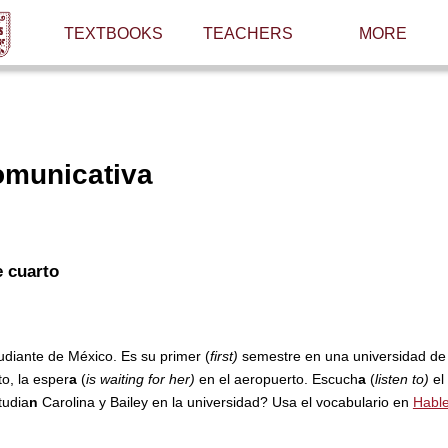
TEXTBOOKS
TEACHERS
MORE
omunicativa
 cuarto
udiante de México. Es su primer (
first)
semestre en una universidad de 
o, la esper
a
(
is waiting for her)
en el aeropuerto. Escuch
a
(
listen to)
el
tudia
n
Carolina y Bailey en la universidad? Usa el vocabulario en
Habl