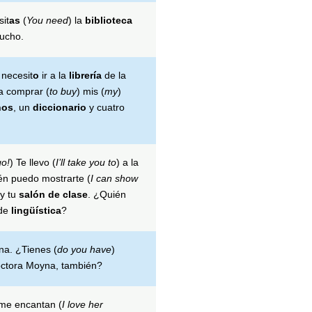
it
as
(
You need
) la
biblioteca
mucho.
 necesit
o
ir a la
librería
de la
a comprar (
to buy
) mis (
my
)
nos
, un
diccionario
y cuatro
go!
) Te llevo (
I’ll take you to
) a la
én puedo mostrarte (
I can show
 y tu
salón de clase
. ¿Quién
de
lingüística
?
na. ¿Tienes (
do you have
)
octora Moyna, también?
 me encantan (
I love her