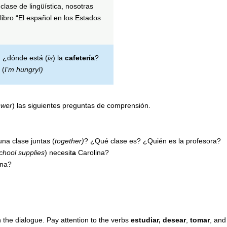
 clase de lingüística, nosotras
libro “El español en los Estados
, ¿dónde está (
is
) la
cafetería
?
 (
I’m hungry!)
swer
) las siguientes preguntas de comprensión.
na clase juntas (
together)
? ¿Qué clase es? ¿Quién es la profesora?
chool supplies
) necesit
a
Carolina?
ina?
n the dialogue. Pay attention to the verbs
estudiar, desear
,
tomar
, an