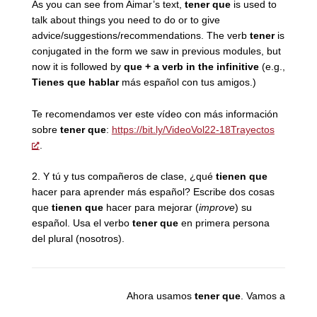
As you can see from Aimar’s text,
tener que
is used to
talk about things you need to do or to give
advice/suggestions/recommendations. The verb
tener
is
conjugated in the form we saw in previous modules, but
now it is followed by
que + a verb in the infinitive
(e.g.,
Tienes que hablar
más español con tus amigos.)
Te recomendamos ver este vídeo con más información
sobre
tener que
:
https://bit.ly/VideoVol22-18Trayectos
.
2.
Y tú y tus compañeros de clase, ¿qué
tienen que
hacer para aprender más español? Escribe dos cosas
que
tienen que
hacer para mejorar (
improve
) su
español. Usa el verbo
tener que
en primera persona
del plural (nosotros).
Ahora usamos
tener que
. Vamos a