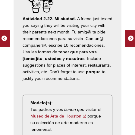
A
ctividad 2-22. Mi ciudad.
A friend just texted
you saying they will be visiting your city with
their parents next month. Tu amig@ te pide
recomendaciones para su visita. Con un@
compañer@, escribe 10 recomendaciones.
Usa las formas de
tener que
para
vos
[tenés]/tú
,
ustedes
y
nosotros
. Include
suggestions for places of interest, restaurants,
activities, etc. Don’t forget to use
porque
to
justify your recommendations.
Modelo(s):
Tus padres y vos
tienen que
visitar el
Museo de Arte de Houston
porque
su colección de arte moderno es
fenomenal.