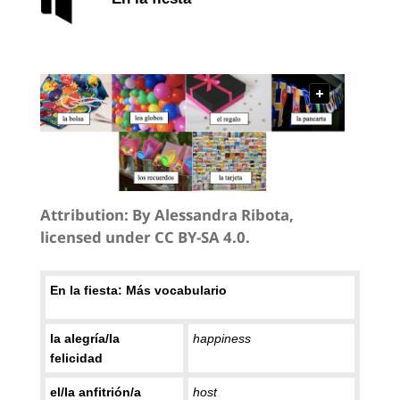
Attribution:
By Alessandra Ribota,
licensed under CC BY-SA 4.0.
En la fiesta: Más vocabulario
la alegría/la
happiness
felicidad
el/la anfitrión/a
host