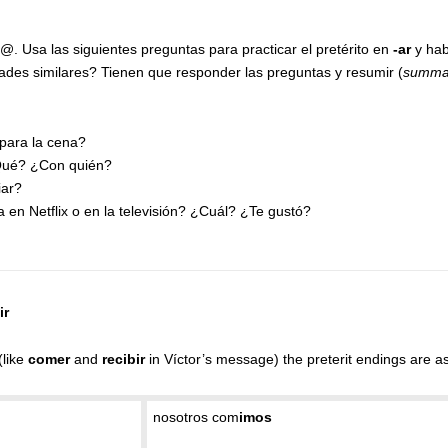
 Usa las siguientes preguntas para practicar el pretérito en
-ar
y hab
dades similares? Tienen que responder las preguntas y resumir (
summa
para la cena?
Qué? ¿Con quién?
iar?
en Netflix o en la televisión? ¿Cuál? ¿Te gustó?
ir
(like
comer
and
recibir
in Víctor’s message) the preterit endings are a
nosotros com
imos