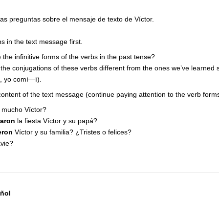
s preguntas sobre el mensaje de texto de Víctor.
rbs in the text message first.
the infinitive forms of the verbs in the past tense?
the conjugations of these verbs different from the ones we’ve learned s
., yo comí—í).
content of the text message (continue paying attention to the verb forms
mucho Víctor?
raron
la fiesta Víctor y su papá?
eron
Víctor y su familia? ¿Tristes o felices?
vie?
ñol