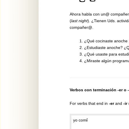
Ahora habla con un@ compañer@.
(
last night
). ¿Tienen Uds. activi
compañer@.
¿Qué cocinaste anoche 
¿Estudiaste anoche? ¿
¿Qué usaste para estud
¿Miraste algún programa 
Verbos con terminación -er o -
For verbs that end in
-er
and
-ir
yo com
í