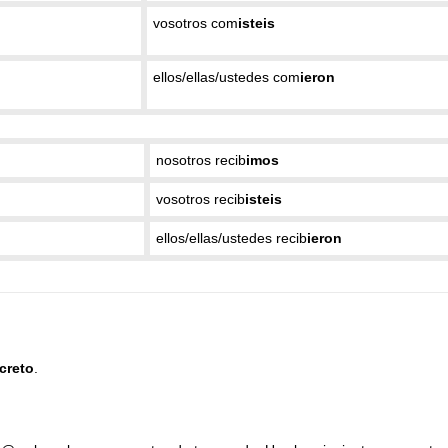
vosotros com
isteis
ellos/ellas/ustedes com
ieron
nosotros recib
imos
vosotros recib
isteis
ellos/ellas/ustedes recib
ieron
creto
.