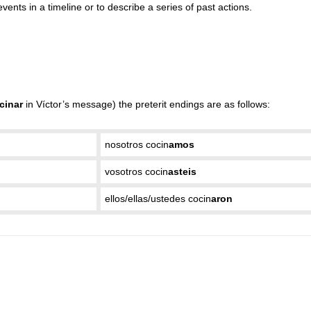
vents in a timeline or to describe a series of past actions.
cinar
in Víctor’s message) the preterit endings are as follows:
nosotros cocin
amos
vosotros cocin
asteis
ellos/ellas/ustedes cocin
aron