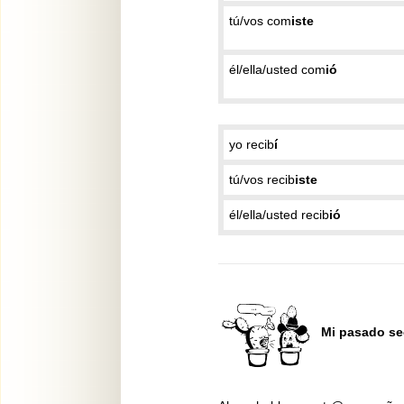
tú/vos com
iste
él/ella/usted com
ió
yo recib
í
tú/vos recib
iste
él/ella/usted recib
ió
Mi pasado se