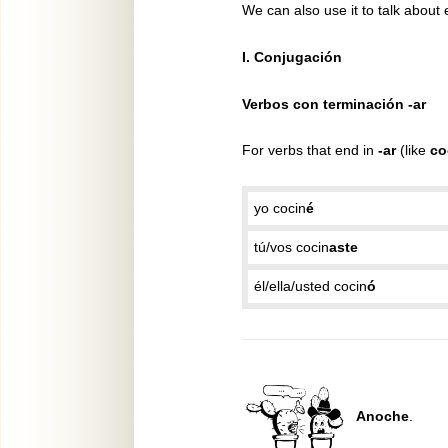
We can also use it to talk about e
I. Conjugación
Verbos con terminación -ar
For verbs that end in
-ar
(like
co
yo cocin
é
tú/vos cocin
aste
él/ella/usted cocin
ó
Anoche
.