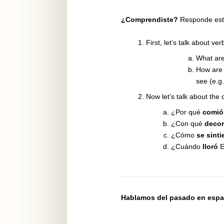
¿Comprendiste?
Responde esta
First, let’s talk about ve
What are 
How are 
see (e.g
Now let’s talk about the 
¿Por qué
comió
¿Con qué
deco
¿Cómo
se sinti
¿Cuándo
lloró
E
Hablamos del pasado en espa