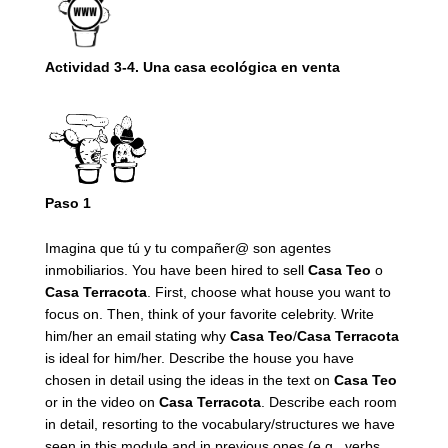
Actividad 3-4. Una casa ecológica en venta
P
aso 1
Imagina que tú y tu compañer@ son agentes
inmobiliarios. You have been hired to sell
Casa Teo
o
Casa Terracota
. First, choose what house you want to
focus on. Then, think of your favorite celebrity. Write
him/her an email stating why
Casa Teo
/
Casa Terracota
is ideal for him/her. Describe the house you have
chosen in detail using the ideas in the text on
Casa Teo
or in the video on
Casa Terracota
. Describe each room
in detail, resorting to the vocabulary/structures we have
seen in this module and in previous ones (e.g., verbs