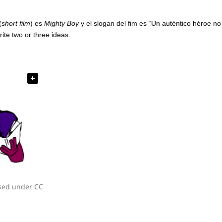
(
short film
) es
Mighty Boy
y el slogan del fim es “Un auténtico héroe n
rite two or three ideas.
nsed under CC