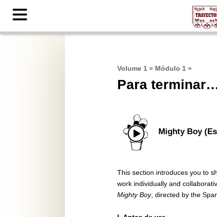
Contents
Volume 1
»
Módulo 1
»
Para terminar…
Mighty Boy (E
This section introduces you to s
work individually and collaborati
Mighty Boy
, directed by the Spa