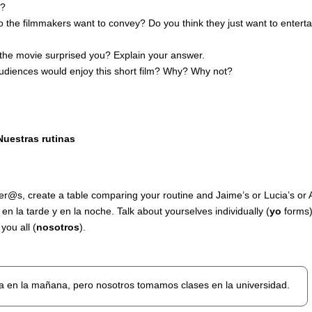
y?
the filmmakers want to convey? Do you think they just want to enterta
 the movie surprised you? Explain your answer.
udiences would enjoy this short film? Why? Why not?
Nuestras rutinas
@s, create a table comparing your routine and Jaime’s or Lucia’s or Al
 en la tarde y en la noche. Talk about yourselves individually (
yo
forms)
 you all (
nosotros
).
a en la mañana, pero nosotros tomamos clases en la universidad.