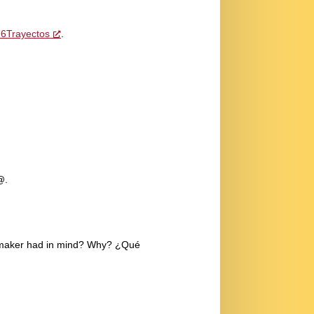
1-6Trayectos
.
r@.
ilmmaker had in mind? Why? ¿Qué