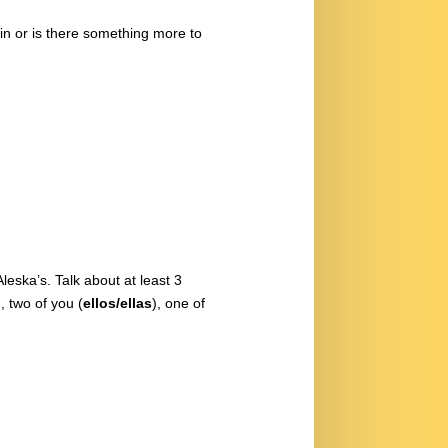
in or is there something more to
eska’s. Talk about at least 3
, two of you (
ellos/ellas
), one of